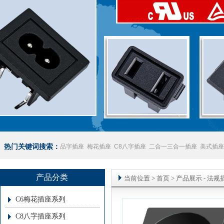
热门关键词搜索：
品字插座
梅花插座
C8八字插座
二合一三合一插座
美式插座
座
澳规插座厂家
产品分类
当前位置
>
首页
> 产品展示 -
法规
C6梅花插座系列
C8八字插座系列