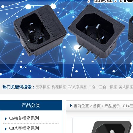
热门关键词搜索：
品字插座
梅花插座
C8八字插座
二合一三合一插座
美式插座
座
澳规插座厂家
产品分类
当前位置
>
首页
> 产品展示 -
C1
C6梅花插座系列
C8八字插座系列