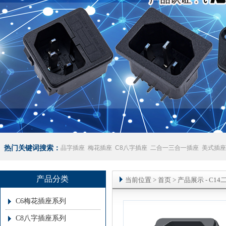
热门关键词搜索：
品字插座
梅花插座
C8八字插座
二合一三合一插座
美式插座
座
澳规插座厂家
产品分类
当前位置
>
首页
> 产品展示 -
C1
C6梅花插座系列
C8八字插座系列