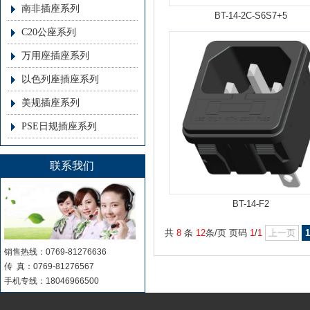
南非插座系列
BT-14-2C-S6S7+5
C20公座系列
万用座插座系列
以色列座插座系列
美规插座系列
PSE日规插座系列
联系我们
BT-14-F2
共
8
条
12
条/页 页码
1
/
1
上一页
1
销售热线：0769-81276636
传 真：0769-81276567
手机专线：18046966500