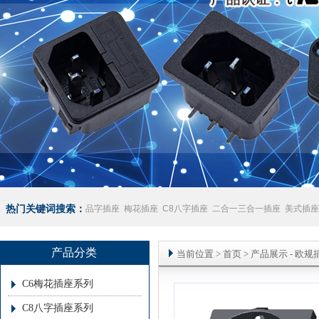
热门关键词搜索：
品字插座
梅花插座
C8八字插座
二合一三合一插座
美式插座
座
澳规插座厂家
产品分类
当前位置
>
首页
> 产品展示 -
欧规
C6梅花插座系列
C8八字插座系列