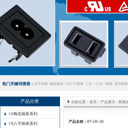
热门关键词搜索：
品字插座
梅花插座
C8八字插座
二合一三合一插座
美式插座
座
澳规插座厂家
产品分类
当前位置
>
首页
> 产品展示 -
英规
C6梅花插座系列
产品名称：
BT-UK-1B
C8八字插座系列