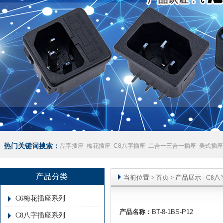
热门关键词搜索：
品字插座
梅花插座
C8八字插座
二合一三合一插座
美式插座
座
澳规插座厂家
产品分类
当前位置
>
首页
> 产品展示 -
C8
C6梅花插座系列
产品名称：
BT-8-1BS-P12
C8八字插座系列