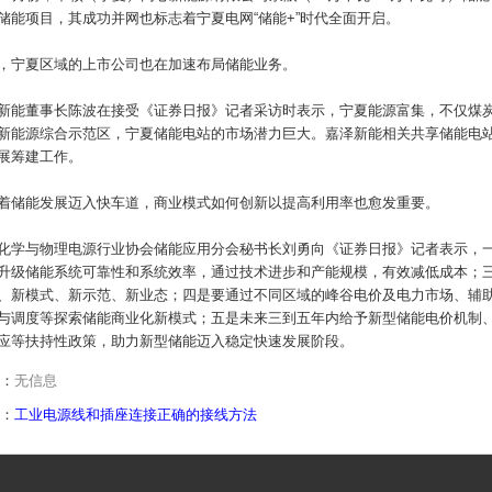
储能项目，其成功并网也标志着宁夏电网“储能+”时代全面开启。
，宁夏区域的上市公司也在加速布局储能业务。
新能董事长陈波在接受《证券日报》记者采访时表示，宁夏能源富集，不仅煤炭
新能源综合示范区，宁夏储能电站的市场潜力巨大。嘉泽新能相关共享储能电
展筹建工作。
着储能发展迈入快车道，商业模式如何创新以提高利用率也愈发重要。
化学与物理电源行业协会储能应用分会秘书长刘勇向《证券日报》记者表示，
升级储能系统可靠性和系统效率，通过技术进步和产能规模，有效减低成本；
、新模式、新示范、新业态；四是要通过不同区域的峰谷电价及电力市场、辅
与调度等探索储能商业化新模式；五是未来三到五年内给予新型储能电价机制
应等扶持性政策，助力新型储能迈入稳定快速发展阶段。
：
无信息
：
工业电源线和插座连接正确的接线方法