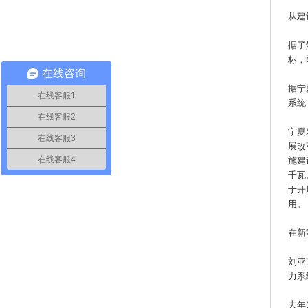
从建
据了
标，
在线咨询
据宁
在线客服1
系统
在线客服2
宁夏
在线客服3
展改
在线客服4
施建
千瓦
于开
用。
在新
刘亚
力系
去年