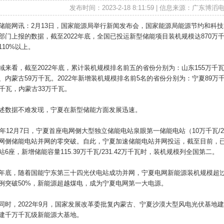
发布时间：2023-2-18 8:11:59 | 信息来源：广东
储能网讯：2月13日，国家能源局举行新闻发布会，国家能源局能源节约和科
部门上报的数据，截至2022年底，全国已投运新型储能项目装机规模达870万千瓦
110%以上。
域来看，截至2022年底，累计装机规模排名前五的省份分别为：山东155万千瓦
、内蒙古59万千瓦。2022年新增装机规模排名前5名的省份分别为：宁夏89万
万千瓦，内蒙古33万千瓦。
述数据不难发现，宁夏在新型储能方面发展迅速。
22年12月7日，宁夏首座电网侧大型独立储能电站泉眼第一储能电站（10万千瓦
网侧储能电站并网的零突破。自此，宁夏加速储能电站并网投运，截至目前，已
站6座，新增储能容量115.39万千瓦/231.42万千瓦时，装机规模列全国第二。
年底，随着国能宁东第三十四光伏电站成功并网，宁夏电网新能源装机规模超过30
例突破50%，新能源超越煤电，成为宁夏电网第一大电源。
同时，2022年9月，国家发展改革委批复内蒙古、宁夏沙漠大型风电光伏基地
建千万千瓦级新能源大基地。