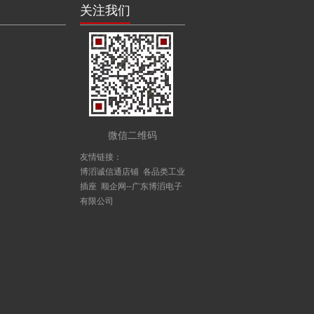
关注我们
微信二维码
友情链接：
博滔诚信通店铺
各品类工业
插座
顺企网--广东博滔电子
有限公司