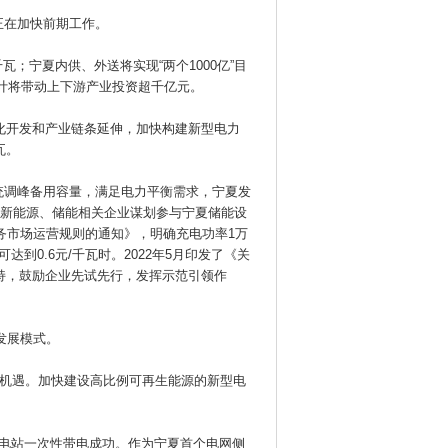
正在加快前期工作。
瓦；宁夏内供、外送将实现“两个1000亿”目
预计将带动上下游产业投资超千亿元。
优化开发和产业链条延伸，加快构建新型电力
瓦。
统调峰备用容量，满足电力平衡需求，宁夏发
引新能源、储能相关企业谋划参与宁夏储能设
服务市场运营规则的通知》，明确充电功率1万
0.6元/千瓦时。2022年5月印发了《关
支持，鼓励企业先试先行，发挥示范引领作
发展模式。
的机遇。加快建设高比例可再生能源的新型电
储能电站一次性带电成功。作为宁夏首个电网侧