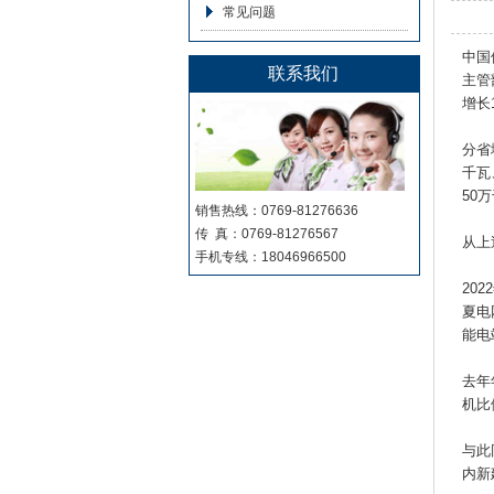
常见问题
中国
联系我们
主管
增长
分省
千瓦
50
销售热线：0769-81276636
传 真：0769-81276567
从上
手机专线：18046966500
20
夏电
能电
去年
机比
与此
内新