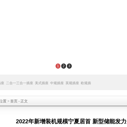
1
2
3
插座
二合一三合一插座
美式插座
中规插座
英规插座
欧规插
位置
>
首页
- 正文
2022年新增装机规模宁夏居首 新型储能发力