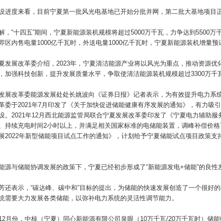
设进度来看，目前宁夏第一批风光电基地已开始分批并网，第二批大基地项目
解，“十四五”期间，宁夏新能源装机规模将超过5000万千瓦，力争达到5500万千
即区内售电量1000亿千瓦时，外送电量1000亿千瓦时，宁夏新能源装机增量
夏发展改革委介绍，2023年，宁夏清洁能源产业将以风光为重点，推动资源
，加强科技创新，提升发展质量水平，争取使清洁能源装机规模超过3300万千
发展改革委能源发展处处长姚波向《证券日报》记者表示，为有效提升电力系
革委于2021年7月印发了《关于加快促进储能健康有序发展的通知》，有力吸
设。2021年12月西北能源监管局联合宁夏发展改革委印发了《宁夏电力辅助
、持续充电时间2小时以上，并满足相关国家标准的电储能装置，调峰补偿价格可达到
展2022年新型储能项目试点工作的通知》，计划给予宁夏储能试点项目政策
能源与储能协调发展的政策下，宁夏已经初步形成了“新能源发电+储能”的良性
芳还表示，“碳达峰、碳中和”目标的提出，为储能的快速发展创造了一个很好
统需要大力发展各类储能，以弥补电力系统的灵活性调节能力。
12月份，中核（宁夏）同心新能源有限公司泉眼（10万千瓦/20万千瓦时）