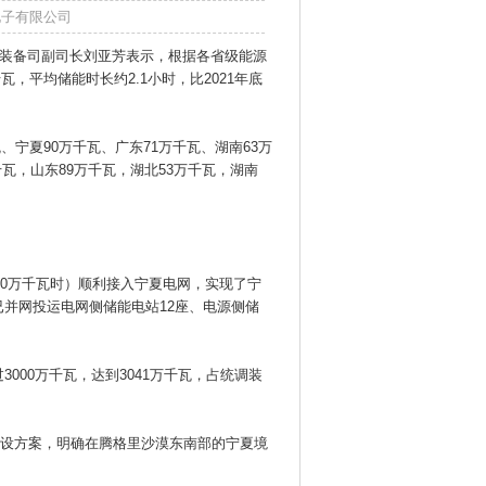
博滔电子有限公司
技装备司副司长刘亚芳表示，根据各省级能源
，平均储能时长约2.1小时，比2021年底
、宁夏90万千瓦、广东71万千瓦、湖南63万
千瓦，山东89万千瓦，湖北53万千瓦，湖南
/20万千瓦时）顺利接入宁夏电网，实现了宁
并网投运电网侧储能电站12座、电源侧储
00万千瓦，达到3041万千瓦，占统调装
建设方案，明确在腾格里沙漠东南部的宁夏境