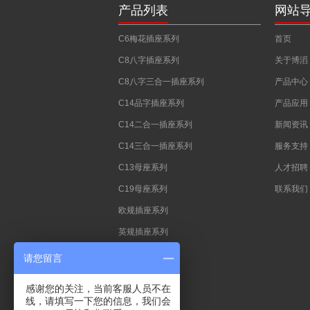
产品列表
网站
C6梅花插座系列
首页
C8八字插座系列
关于博滔
C8八字三合一插座系列
产品中心
C14品字插座系列
产品应用
C14二合一插座系列
新闻资讯
C14三合一插座系列
服务支持
C13母座系列
人才招聘
C19母座系列
联系我们
欧规插座系列
英规插座系列
澳规插座系列
请您留言
中式插座系列
感谢您的关注，当前客服人员不在
法规插座系列
线，请填写一下您的信息，我们会