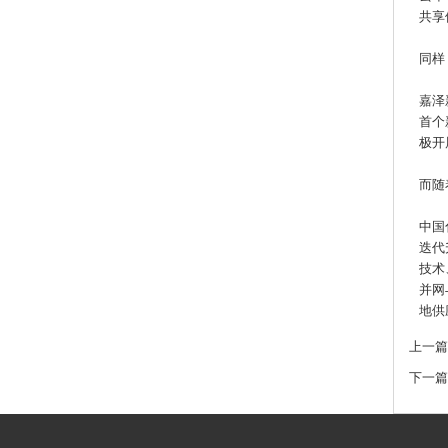
共享
同样
嘉泽
首个
极开
而随
中国
迭代
技术
并网
地供
上一篇
下一篇